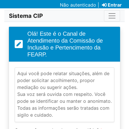
Não autenticado |
Entrar
Sistema CIP
Olá! Este é o Canal de
Atendimento da Comissão de
Inclusão e Pertencimento da
FEARP.
Aqui você pode relatar situações, além de
poder solicitar acolhimento, propor
mediação ou sugerir ações.
Sua voz será ouvida com respeito. Você
pode se identificar ou manter o anonimato.
Todas as informações serão tratadas com
sigilo e cuidado.